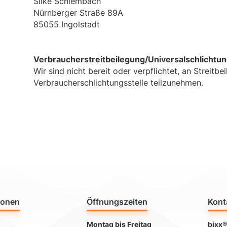
Silke Schlembach
Nürnberger Straße 89A
85055 Ingolstadt
Verbraucher­streit­beilegung/Universal­schlichtung
Wir sind nicht bereit oder verpflichtet, an Streitb
Verbraucherschlichtungsstelle teilzunehmen.
ionen
Öffnungszeiten
Kont
Montag bis Freitag
bixx®