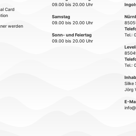
09.00 bis 20.00 Uhr
Ingol
nal Card
tion
Samstag
Nürnb
09.00 bis 20.00 Uhr
85055
tner werden
Telef
Sonn- und Feiertag
Tel.:
09.00 bis 20.00 Uhr
Level
85049
Telef
Tel.:
Inhab
Silke
Jörg 
E-Mai
info@