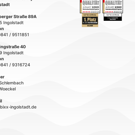
stadt
erger Straße 89A
 Ingolstadt
on
0841 / 9511851
ingstraße 40
 Ingolstadt
on
0841 / 9316724
er
 Schlembach
Woeckel
l
bixx-ingolstadt.de