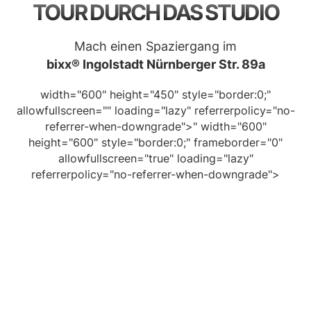
TOUR DURCH DAS STUDIO
Mach einen Spaziergang im
bixx® Ingolstadt Nürnberger Str. 89a
width="600" height="450" style="border:0;"
allowfullscreen="" loading="lazy" referrerpolicy="no-
referrer-when-downgrade">" width="600"
height="600" style="border:0;" frameborder="0"
allowfullscreen="true" loading="lazy"
referrerpolicy="no-referrer-when-downgrade">